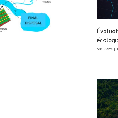
Évaluat
écologi
par
Pierre
|
J