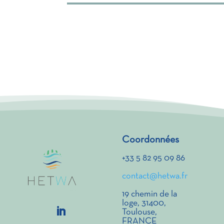
Coordonnées
+33 5 82 95 09 86
contact@hetwa.fr
19 chemin de la
loge, 31400,
Toulouse,
FRANCE